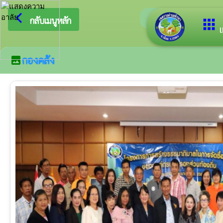
arrow_back_ios
ยินดีต้อนรับส
กลับเมนูหลัก
apps
เ
กองคลัง
image