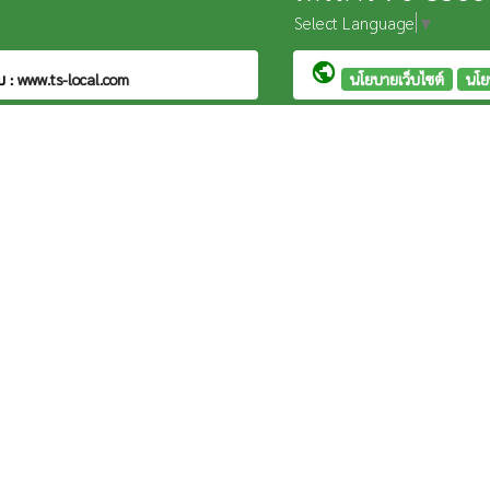
Select Language
▼
public
บ :
www.ts-local.com
นโยบายเว็บไซต์
นโย