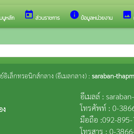
เว็บไซต์ของ เทศบาลตำบลทับมา
today
info
image
มนูหลัก
ส่วนราชการ
ข้อมูลหน่วยงาน
ณีย์อิเล็กทรอนิกส์กลาง (อีเมลกลาง) :
saraban-thapm
อีเมลล์ : saraba
โทรศัพท์ : 0-38
อง
มือถือ :092-895
โทรสาร : 0-386