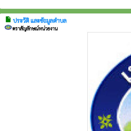
insert_drive_file
ประวัติ และข้อมูลตำบล
ตราสัญลักษณ์หน่วยงาน