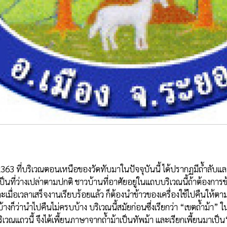
ว่างเปล่าตามปกติ ชาวบ้านที่อาศัยอยู่ในแถบบริเวณนี้ถ้าต้องการข้า
ื่อเวลาเสร็จงานเรียบร้อยแล้ว ก็ต้องนำข้าวของเครื่องใช้ไปคืนให้ตามที่
บ้างก็ว่านำไปคืนไม่ครบบ้าง บริเวณนี้สมัยก่อนซึ่งเรียกว่า “เขตถ้ำม้า”
วณแถวนี้ จึงได้เพี้ยนภาษาจากถ้ำม้าเป็นทัพม้า และเรียกเพี้ยนมาเป็น