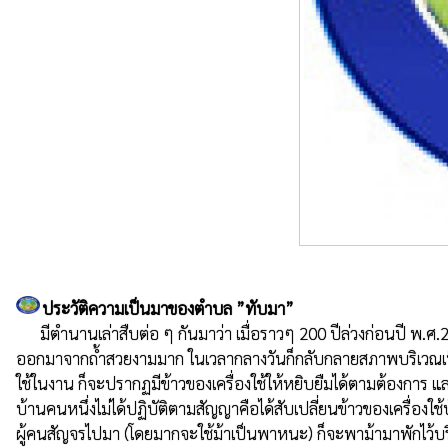
ประวัติความเป็นมาของตำบล ”ทับมา”
      มีตำนานเล่าสืบต่อ ๆ กันมาว่า เมื่อราวๆ 200 ปีล่วงก่อนปี พ.ศ.2363 ที่บริเวณตอนเหนือของวัดทับมาในปัจจุบันนี้ ได้ปรากฏมีถ้ำลับแลอยู่ โดยในวันฤกษ์ดีคืนดีจะมีถ้ำปรากฏให้เห็นตอนดึกๆ และจะมีม้าขาววิ่ง
ออกมาจากถ้ำสวยงามมาก ในเวลากลางวันก็กลับกลายสภาพบริเวณเป็นที่
ใช้ในงาน ก็จะปรากฏมีข้าวของเครื่องใช้ให้หยิบยืมได้ตามต้องการ และเม
บ้านคนหนึ่งไม่ได้ปฏิบัติตามสัญญาคือได้สับเปลี่ยนข้าวของเครื่องใช้
ผู้คนสัญจรไปมา (โดยมากจะใช้ม้าเป็นพาหนะ) ก็จะพาม้ามาพักไว้บริเ