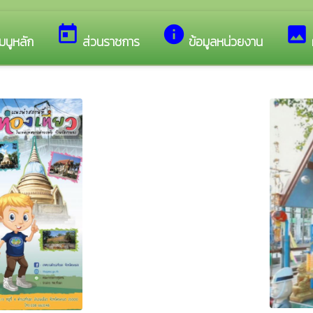
ซต์ของ เทศบาลตำบลทับมา
today
info
image
มนูหลัก
ส่วนราชการ
ข้อมูลหน่วยงาน