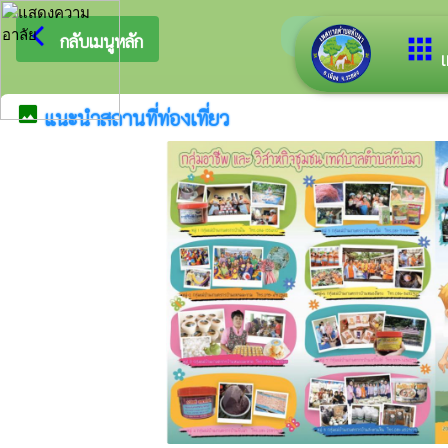
arrow_back_ios
ยินดีต้อนรับสู่เว็บไ
กลับเมนูหลัก
apps
เ
image
แนะนำสถานที่ท่องเที่ยว