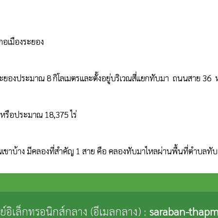
ะยองประมาณ 8 กิโลเมตรและตั้งอยู่บริเวณสี่แยกทับมา  ถนนสาย 36  หม
ณีย์อิเล็กทรอนิกส์กลาง (อีเมลกลาง) :
saraban-thapm