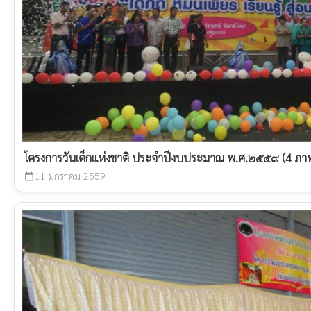
โครงการวันเด็กแห่งชาติ ประจำปีงบประมาณ พ.ศ.๒๕๕๙ (4 ภา
11 มกราคม 2559
calendar_today