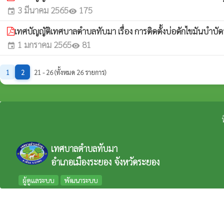
3 มีนาคม 2565
175
event
visibility
เทศบัญญัติเทศบาลตำบลทับมา เรื่อง การติดตั้งบ่อดักไขมันบำบั
1 มกราคม 2565
81
event
visibility
1
2
21 - 26 (ทั้งหมด 26 รายการ)
เทศบาลตำบลทับมา
อำเภอเมืองระยอง จังหวัดระยอง
ผู้ดูแลระบบ
พัฒนาระบบ