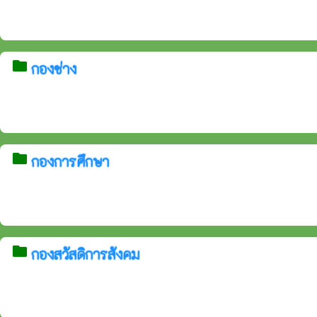
folder
กองช่าง
folder
กองการศึกษา
folder
กองสวัสดิการสังคม