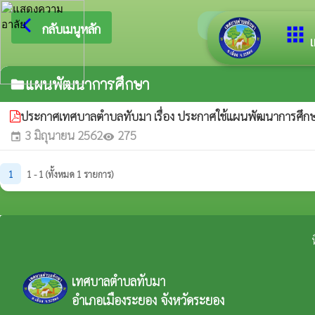
arrow_back_ios
ยินดีต้อนรับสู
กลับเมนูหลัก
apps
เ
แผนพัฒนาการศึกษา
folder
ประกาศเทศบาลตำบลทับมา เรื่อง ประกาศใช้แผนพัฒนาการศึก
3 มิถุนายน 2562
275
event
visibility
1
1 - 1 (ทั้งหมด 1 รายการ)
เทศบาลตำบลทับมา
อำเภอเมืองระยอง จังหวัดระยอง