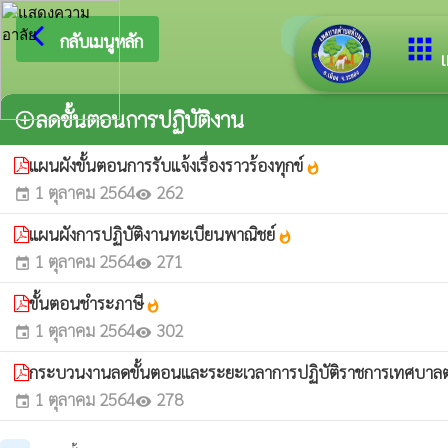
arrow_back_ios
ยินดีต้อนรับส
กลับเมนูหลัก
apps
เ
ลดขั้นตอนการปฏิบัติงาน
add_circle_outline
แผนผังขั้นตอนการรับแจ้งเรื่องราวร้องทุกข์
whatshot
1 ตุลาคม 2564
262
event
visibility
แผนผังการปฏิบัติงานทะเบียนพาณิชย์
whatshot
1 ตุลาคม 2564
271
event
visibility
ขั้นตอนชำระภาษี
whatshot
1 ตุลาคม 2564
302
event
visibility
กระบวนงานลดขั้นตอนและระยะเวลาการปฏิบัติราชการเทศบาลตำ
1 ตุลาคม 2564
278
event
visibility