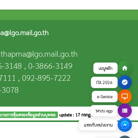
a@lgo.mail.go.th
n-thapma@lgo.mail.go.th
66-3148 , 0-3866-3149
home
เมนูหลัก
-7111 , 092-895-7222
verified
ITA 2026
6-3078
desktop_windows
e-Service
view_list
ระบบ egp
บายการคุ้มครองข้อมูลส่วนบุคคล
update : 17 กรกฎาคม 2569
แชทกับหน่วยงาน