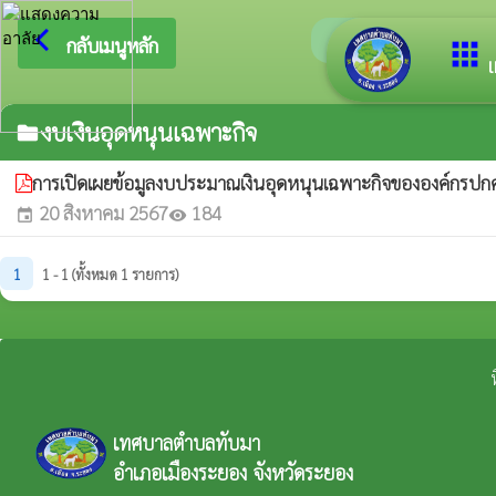
arrow_back_ios
ยินดีต้อนรับส
กลับเมนูหลัก
apps
เ
งบเงินอุดหนุนเฉพาะกิจ
folder
การเปิดเผยข้อมูลงบประมาณเงินอุดหนุนเฉพาะกิจขององค์กรปกคร
20 สิงหาคม 2567
184
event
visibility
1
1 - 1 (ทั้งหมด 1 รายการ)
เทศบาลตำบลทับมา
อำเภอเมืองระยอง จังหวัดระยอง