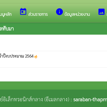
บสู่เว็บไซต์ของ เทศบาลตำบลทับมา
today
info
image
มนูหลัก
ส่วนราชการ
ข้อมูลหน่วยงาน
ลทับมา
ระจำปีงบประมาณ 2564
whatshot
ณีย์อิเล็กทรอนิกส์กลาง (อีเมลกลาง) :
saraban-thapm