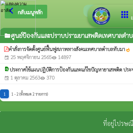
arrow_back_ios
ยินดีต้อนรั
กลับเมนูหลัก
apps
เ
ศูนย์ป้องกันและปราบปรามยาเสพติดเทศบาลตำบ
folder
คำสั่งการจัดตั้งศูนย์ฟื้นฟูสภาพทางสังคมเทศบาลตำบลทับมา
whatshot
25 พฤศจิกายน 2565
14897
event
visibility
find_in_page
ประกาศใช้แผนปฏิบัติการป้องกันและแก้ไขปัญหายาเสพติด ป
1 ตุลาคม 2563
370
event
visibility
1
1 - 2 (ทั้งหมด 2 รายการ)
ที่อยู่ไปรษ