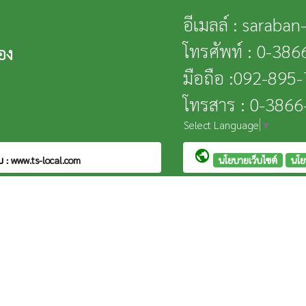
อีเมลล์ : saraba
โทรศัพท์ : 0-38
อง
มือถือ :092-895
โทรสาร : 0-386
Select Language
▼
public
บ :
www.ts-local.com
นโยบายเว็บไซต์
นโย