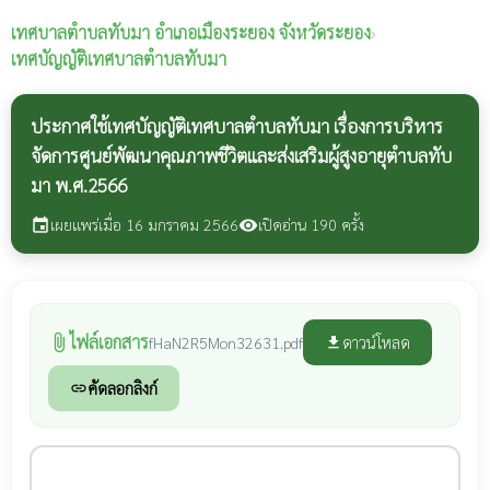
เทศบาลตำบลทับมา
อำเภอเมืองระยอง จังหวัดระยอง
›
เทศบัญญัติเทศบาลตำบลทับมา
ประกาศใช้เทศบัญญัติเทศบาลตำบลทับมา เรื่องการบริหาร
จัดการศูนย์พัฒนาคุณภาพชีวิตและส่งเสริมผู้สูงอายุตำบลทับ
มา พ.ศ.2566
เผยแพร่เมื่อ 16 มกราคม 2566
เปิดอ่าน 190 ครั้ง
event
visibility
ไฟล์เอกสาร
attach_file
ดาวน์โหลด
fHaN2R5Mon32631.pdf
file_download
คัดลอกลิงก์
link