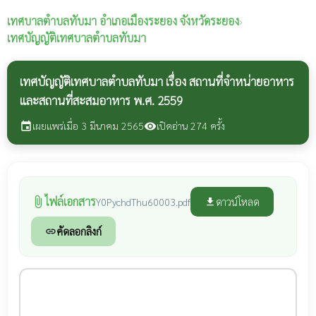
เทศบาลตำบลทับมา
อำเภอเมืองระยอง จังหวัดระยอง
›
เทศบัญญัติเทศบาลตำบลทับมา
เทศบัญญัติเทศบาลตำบลทับมา เรื่อง สถานที่จำหน่ายอาหาร
และสถานที่สะสมอาหาร พ.ศ. 2559
เผยแพร่เมื่อ 3 มีนาคม 2565
เปิดอ่าน 274 ครั้ง
event
visibility
ไฟล์เอกสาร
attach_file
ดาวน์โหลด
Y0PychdThu60003.pdf
file_download
คัดลอกลิงก์
link