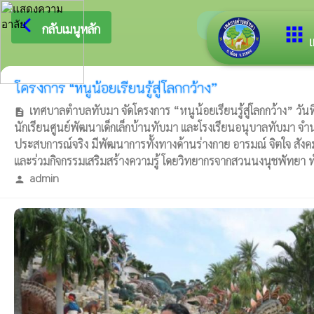
arrow_back_ios
ยินดีต้อนรับสู่เว็
กลับเมนูหลัก
apps
เ
โครงการ “หนูน้อยเรียนรู้สู่โลกกว้าง”
เทศบาลตำบลทับมา จัดโครงการ “หนูน้อยเรียนรู้สู่โลกกว้าง” วั
description
นักเรียนศูนย์พัฒนาเด็กเล็กบ้านทับมา และโรงเรียนอนุบาลทับมา จำนวน 
ประสบการณ์จริง มีพัฒนาการทั้งทางด้านร่างกาย อารมณ์ จิตใจ สังคม
และร่วมกิจกรรมเสริมสร้างความรู้ โดยวิทยากรจากสวนนงนุชพัทยา ทำให
admin
person